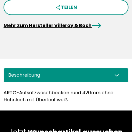
TEILEN
share
arrowRight
Mehr zum Hersteller Villeroy & Boch
Beschreibung
ARTO-Aufsatzwaschbecken rund 420mm ohne
Hahnloch mit Überlauf weiß