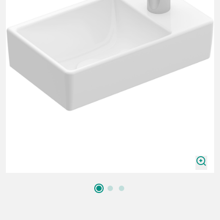
zoomIn