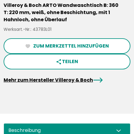
Villeroy & Boch ARTO Wandwaschtisch B: 360
T: 220 mm, weiß, ohne Beschichtung, mit 1
Hahnloch, ohne Überlauf
Werksart.-Nr.: 43783L01
ZUM MERKZETTEL HINZUFÜGEN
heartFilled
TEILEN
share
arrowRight
Mehr zum Hersteller Villeroy & Boch
Beschreibung