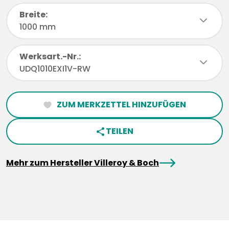
Breite:
chevronDown
1000 mm
Werksart.-Nr.:
chevronDown
UDQ1010EXI1V-RW
ZUM MERKZETTEL HINZUFÜGEN
heartFilled
TEILEN
share
arrowRight
Mehr zum Hersteller Villeroy & Boch