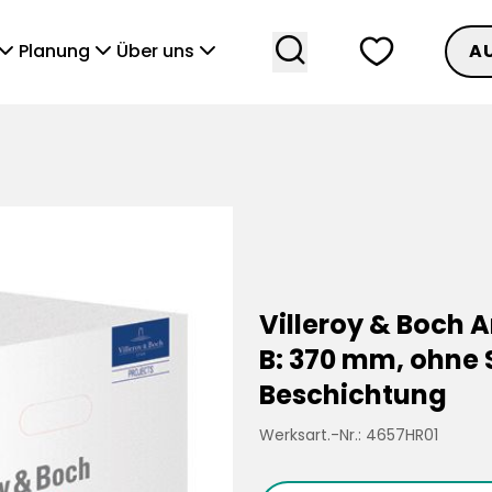
search
heart
vronDown
chevronDown
chevronDown
Planung
Über uns
A
Villeroy & Boch 
B: 370 mm, ohne 
Beschichtung
Werksart.-Nr.: 4657HR01