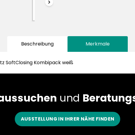
chevronRight
Beschreibung
Merkmale
tz SoftClosing Kombipack weiß
 aussuchen
und
Beratungs
AUSSTELLUNG IN IHRER NÄHE FINDEN