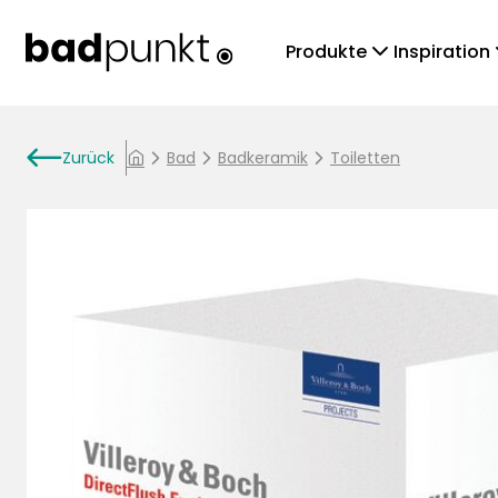
chevronDown
che
Produkte
Inspiration
arrowLeft
Zurück
chevronRight
Bad
chevronRight
Badkeramik
chevronRight
Toiletten
home