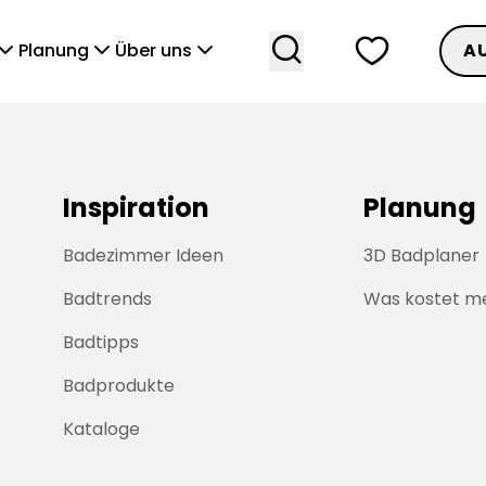
search
heart
vronDown
chevronDown
chevronDown
Planung
Über uns
A
Inspiration
Planung
Badezimmer Ideen
3D Badplaner
Badtrends
Was kostet m
Badtipps
Badprodukte
Kataloge