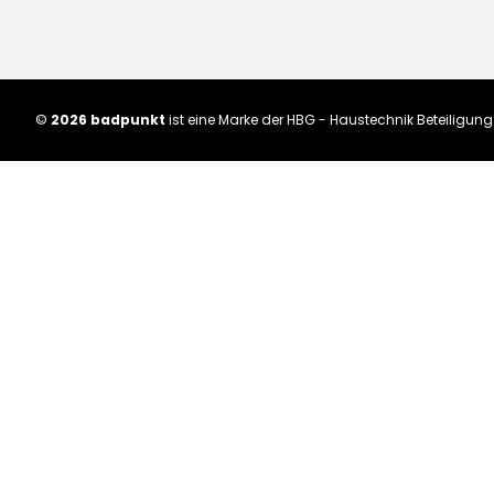
©
2026 badpunkt
ist eine Marke der HBG - Haustechnik Beteiligu