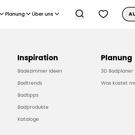
search
heart
vronDown
chevronDown
chevronDown
Planung
Über uns
A
Inspiration
Planung
Badezimmer Ideen
3D Badplaner
Badtrends
Was kostet m
Badtipps
Badprodukte
Kataloge