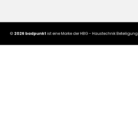
©
2026 badpunkt
ist eine Marke der HBG - Haustechnik Beteiligu