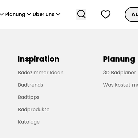
search
heart
vronDown
chevronDown
chevronDown
Planung
Über uns
A
Inspiration
Planung
Badezimmer Ideen
3D Badplaner
Badtrends
Was kostet m
Badtipps
Badprodukte
Kataloge