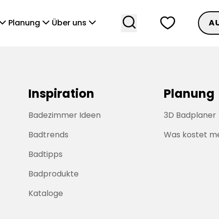
search
heart
vronDown
chevronDown
chevronDown
Planung
Über uns
A
Inspiration
Planung
Badezimmer Ideen
3D Badplaner
Badtrends
Was kostet m
Badtipps
Badprodukte
Kataloge