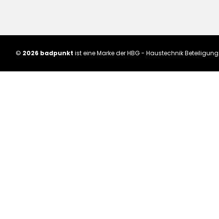
©
2026 badpunkt
ist eine Marke der HBG - Haustechnik Beteiligu