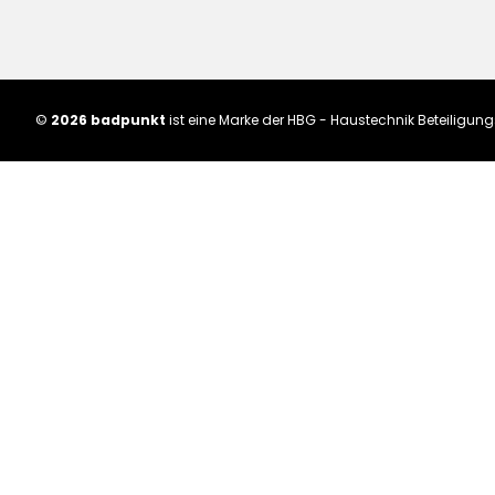
©
2026 badpunkt
ist eine Marke der HBG - Haustechnik Beteiligu