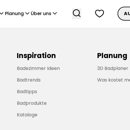
search
heart
vronDown
chevronDown
chevronDown
Planung
Über uns
A
Inspiration
Planung
Badezimmer Ideen
3D Badplaner
Badtrends
Was kostet m
Badtipps
Badprodukte
Kataloge