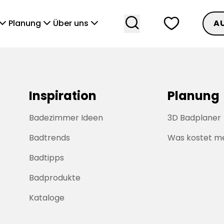
search
heart
vronDown
chevronDown
chevronDown
Planung
Über uns
A
Inspiration
Planung
Badezimmer Ideen
3D Badplaner
Badtrends
Was kostet m
Badtipps
Badprodukte
Kataloge