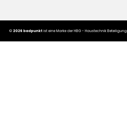
©
2026 badpunkt
ist eine Marke der HBG - Haustechnik Beteiligu