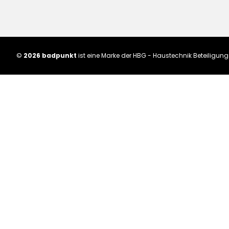
©
2026 badpunkt
ist eine Marke der HBG - Haustechnik Beteiligu