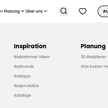
search
heart
vronDown
chevronDown
chevronDown
Planung
Über uns
A
Inspiration
Planung
Badezimmer Ideen
3D Badplaner
Badtrends
Was kostet m
Badtipps
Badprodukte
Kataloge