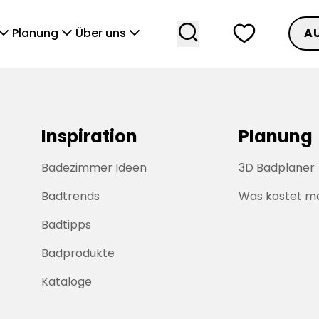
search
heart
vronDown
chevronDown
chevronDown
Planung
Über uns
A
Inspiration
Planung
Badezimmer Ideen
3D Badplaner
Badtrends
Was kostet m
Badtipps
Badprodukte
Kataloge