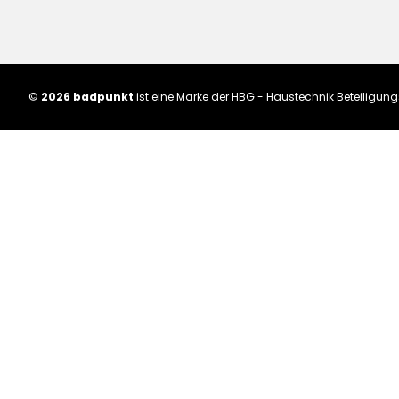
©
2026 badpunkt
ist eine Marke der HBG - Haustechnik Beteiligu