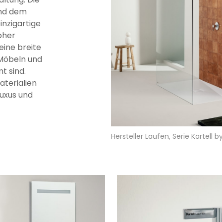
und dem
inzigartige
oher
eine breite
Möbeln und
t sind.
aterialien
uxus und
Hersteller Laufen, Serie Kartell 