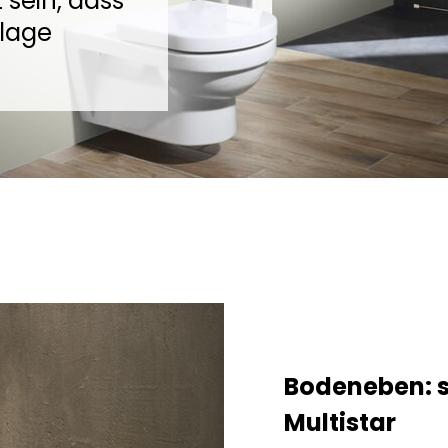
 sein, dass
slage
Bodeneben: 
Multistar