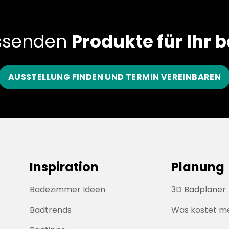
assenden
Produkte für Ihr b
AUSSTELLUNG FINDEN UND TERMIN VEREINBAREN
Inspiration
Planung
Badezimmer Ideen
3D Badplaner
Badtrends
Was kostet m