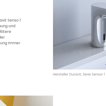
vit Senso 1
enung und
Ältere
der
tzung immer
Hersteller Duravit, Serie Sensor 1