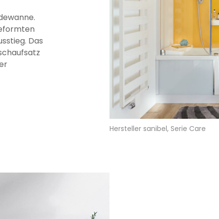
adewanne.
geformten
sstieg. Das
schaufsatz
er
Hersteller sanibel, Serie Care