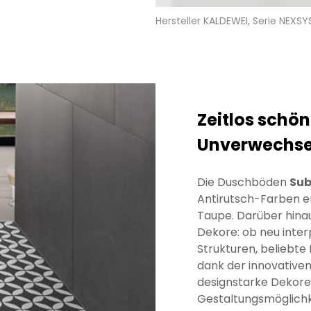
Hersteller KALDEWEI, Serie NEXSY
Zeitlos schön
Unverwechse
Die Duschböden
Sub
Antirutsch-Farben er
Taupe. Darüber hina
Dekore: ob neu interp
Strukturen, beliebte
dank der innovativen 
designstarke Dekore 
Gestaltungsmöglichke