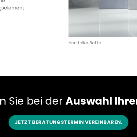
he
gselement.
Hersteller Bette
n Sie bei der
Auswahl Ihre
JETZT BERATUNGSTERMIN VEREINBAREN.