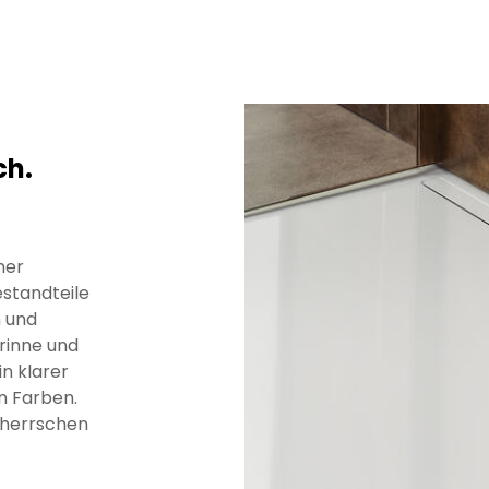
ch.
ner
estandteile
n und
frinne und
n klarer
n Farben.
 herrschen