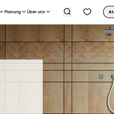
search
heart
vronDown
chevronDown
chevronDown
Planung
Über uns
A