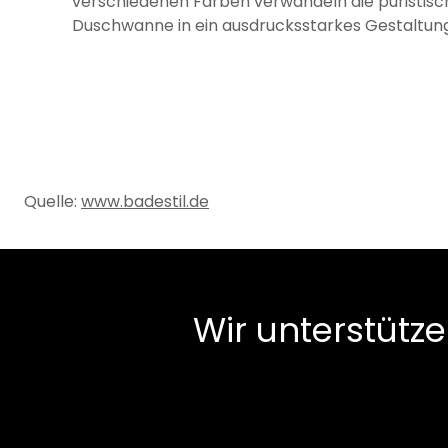
verschiedenen Farben verwandeln die puristisc
Duschwanne in ein ausdrucksstarkes Gestaltun
Quelle:
www.badestil.de
Wir unterstütze