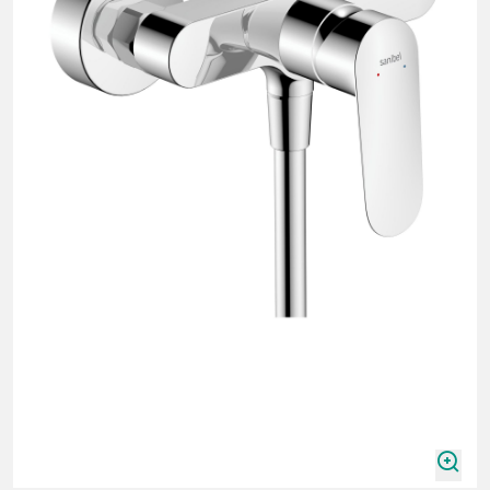
zoomIn