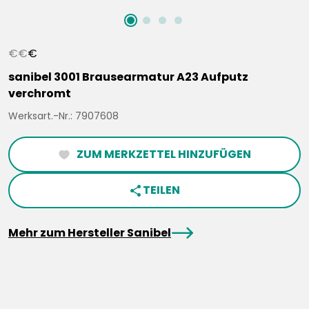
€
€
€
sanibel 3001 Brausearmatur A23 Aufputz
verchromt
Werksart.-Nr.: 7907608
ZUM MERKZETTEL HINZUFÜGEN
heartFilled
TEILEN
share
arrowRight
Mehr zum Hersteller Sanibel