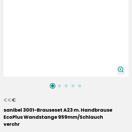
zoomIn
€
€
€
sanibel 3001-Brauseset A23 m. Handbrause
EcoPlus Wandstange 959mm/Schlauch
verchr