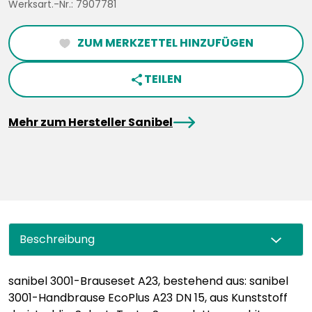
Werksart.-Nr.: 7907781
ZUM MERKZETTEL HINZUFÜGEN
heartFilled
TEILEN
share
arrowRight
Mehr zum Hersteller Sanibel
Beschreibung
sanibel 3001-Brauseset A23, bestehend aus: sanibel
3001-Handbrause EcoPlus A23 DN 15, aus Kunststoff