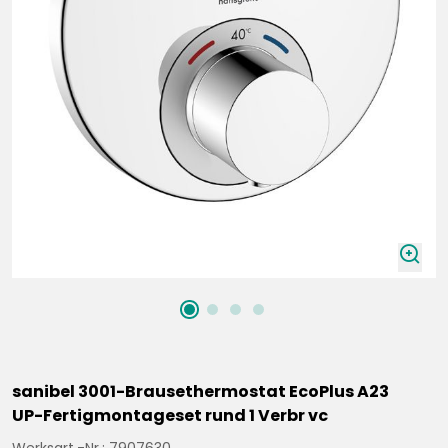
zoomIn
sanibel 3001-Brausethermostat EcoPlus A23
UP-Fertigmontageset rund 1 Verbr vc