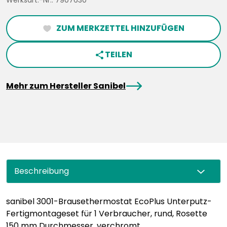
Werksart.-Nr.: 7907630
ZUM MERKZETTEL HINZUFÜGEN
heartFilled
TEILEN
share
arrowRight
Mehr zum Hersteller Sanibel
Beschreibung
sanibel 3001-Brausethermostat EcoPlus Unterputz-
Fertigmontageset für 1 Verbraucher, rund, Rosette
150 mm Durchmesser, verchromt