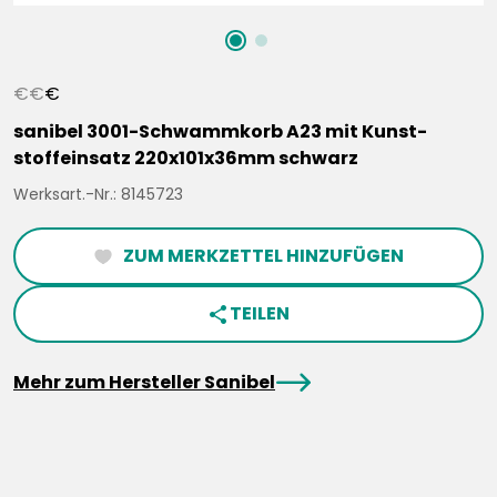
€
€
€
sanibel 3001-Schwammkorb A23 mit Kunst-
stoffeinsatz 220x101x36mm schwarz
Werksart.-Nr.: 8145723
ZUM MERKZETTEL HINZUFÜGEN
heartFilled
TEILEN
share
arrowRight
Mehr zum Hersteller Sanibel