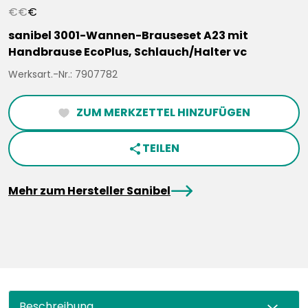
€
€
€
sanibel 3001-Wannen-Brauseset A23 mit
Handbrause EcoPlus, Schlauch/Halter vc
Werksart.-Nr.: 7907782
ZUM MERKZETTEL HINZUFÜGEN
heartFilled
TEILEN
share
arrowRight
Mehr zum Hersteller Sanibel
Beschreibung