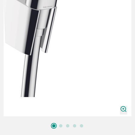
zoomIn