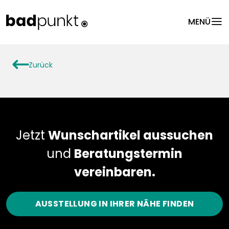
menu
MENÜ
arrowLeft
Zurück
Jetzt
Wunschartikel aussuchen
und
Beratungstermin
vereinbaren.
AUSSTELLUNG IN IHRER NÄHE FINDEN