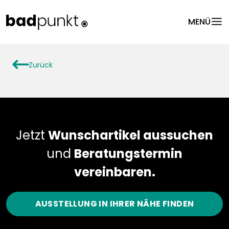
menu
MENÜ
arrowLeft
Zurück
Jetzt
Wunschartikel aussuchen
und
Beratungstermin
vereinbaren.
AUSSTELLUNG IN IHRER NÄHE FINDEN