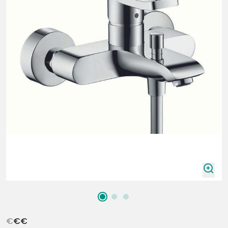
zoomIn
€
€
€