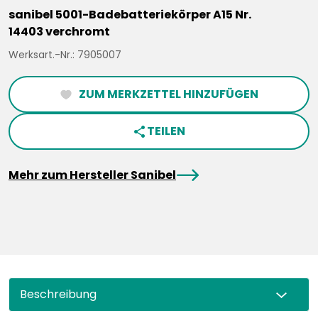
sanibel 5001-Badebatteriekörper A15 Nr.
14403 verchromt
Werksart.-Nr.: 7905007
ZUM MERKZETTEL HINZUFÜGEN
heartFilled
TEILEN
share
arrowRight
Mehr zum Hersteller Sanibel
Beschreibung