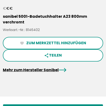
€
€
€
sanibel 5001-Badetuchhalter A23 800mm
verchromt
Werksart.-Nr.: 8146402
ZUM MERKZETTEL HINZUFÜGEN
heartFilled
TEILEN
share
arrowRight
Mehr zum Hersteller Sanibel