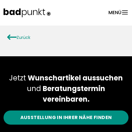
menu
MENÜ
arrowLeft
Zurück
Jetzt
Wunschartikel aussuchen
und
Beratungstermin
vereinbaren.
AUSSTELLUNG IN IHRER NÄHE FINDEN