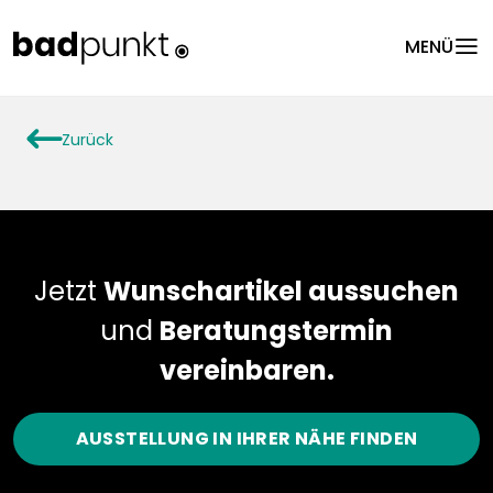
menu
MENÜ
arrowLeft
Zurück
Jetzt
Wunschartikel aussuchen
und
Beratungstermin
vereinbaren.
AUSSTELLUNG IN IHRER NÄHE FINDEN