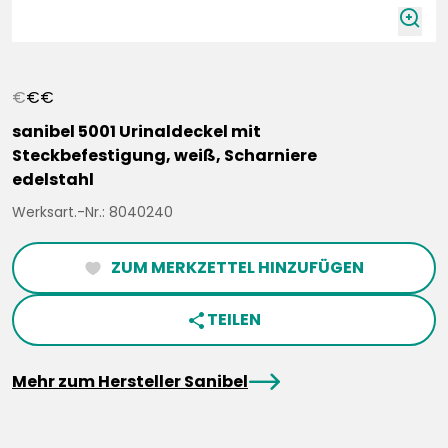
zoomIn
€
€
€
sanibel 5001 Urinaldeckel mit
Steckbefestigung, weiß, Scharniere
edelstahl
Werksart.-Nr.: 8040240
ZUM MERKZETTEL HINZUFÜGEN
heartFilled
TEILEN
share
arrowRight
Mehr zum Hersteller Sanibel