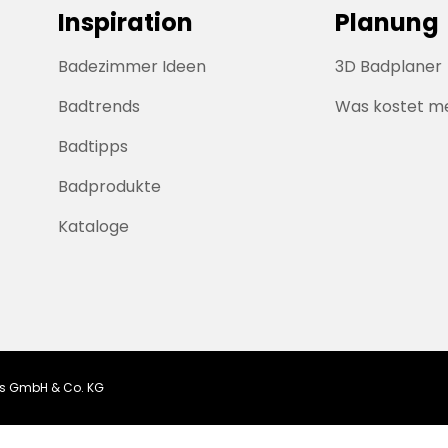
Inspiration
Planung
Badezimmer Ideen
3D Badplaner
Badtrends
Was kostet m
Badtipps
Badprodukte
Kataloge
ngs GmbH & Co. KG