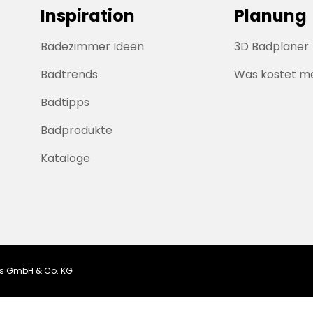
Inspiration
Planung
Badezimmer Ideen
3D Badplaner
Badtrends
Was kostet m
Badtipps
Badprodukte
Kataloge
ngs GmbH & Co. KG