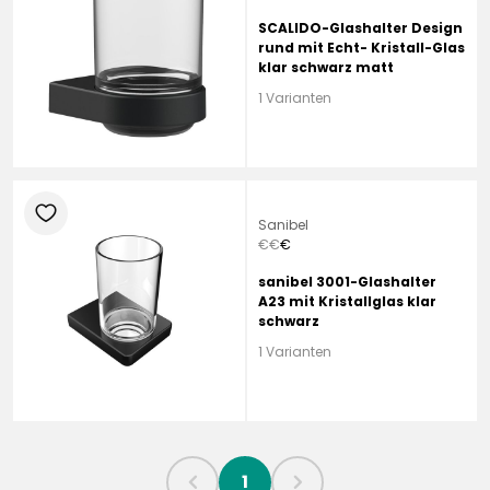
SCALIDO-Glashalter Design
rund mit Echt- Kristall-Glas
klar schwarz matt
1 Varianten
heart
Sanibel
€
€
€
sanibel 3001-Glashalter
A23 mit Kristallglas klar
schwarz
1 Varianten
1
chevronLeft
chevronRight