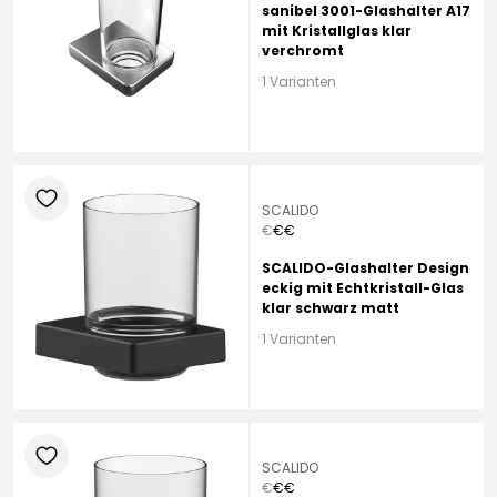
sanibel 3001-Glashalter A17
mit Kristallglas klar
verchromt
1 Varianten
heart
SCALIDO
€
€
€
SCALIDO-Glashalter Design
eckig mit Echtkristall-Glas
klar schwarz matt
1 Varianten
heart
SCALIDO
€
€
€