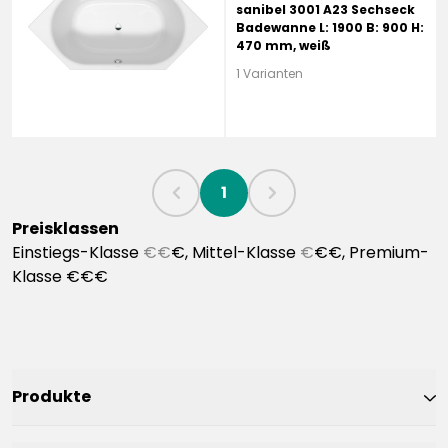
sanibel 3001 A23 Sechseck
Badewanne L: 1900 B: 900 H:
470 mm, weiß
1 Varianten
1
chevronLeft
chevronRight
Preisklassen
Einstiegs-Klasse
€€
€, Mittel-Klasse
€
€€, Premium-
Klasse €€€
Produkte