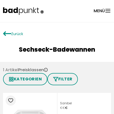
menu
MENÜ
arrowLeft
Zurück
Sechseck-Badewannen
1 Artikel
Preisklassen
infoCircle
KATEGORIEN
FILTER
grid
filter
heart
Sanibel
€
€
€