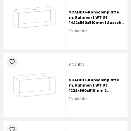
SCALIDO-Konsolenplatte
m. Rahmen f WT US
1422x560x510mm 1 Aussch
mittig Farbvar G
1 Varianten
heart
SCALIDO
SCALIDO-Konsolenplatte
m. Rahmen f WT US
1222x560x510mm 2
Ausschnitte Farbvar. L
1 Varianten
heart