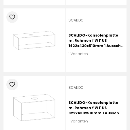
heart
SCALIDO
SCALIDO-Konsolenplatte
m. Rahmen f WT US
1422x430x510mm 1 Ausschn
links Farbvar G
1 Varianten
heart
SCALIDO
SCALIDO-Konsolenplatte
m. Rahmen f WT US
822x430x510mm 1 Ausschn
mittig Farbvar L
1 Varianten