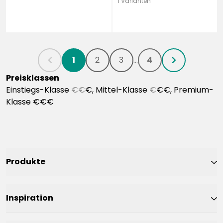
1 Varianten
1
2
3
...
4
chevronLeft
chevronRight
Preisklassen
Einstiegs-Klasse
€€
€, Mittel-Klasse
€
€€, Premium-
Klasse €€€
Produkte
Inspiration