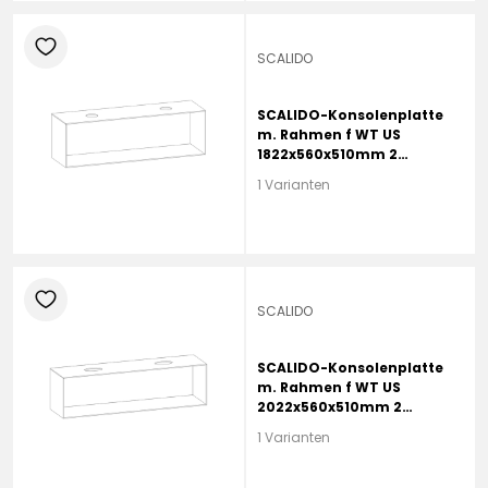
heart
SCALIDO
SCALIDO-Konsolenplatte
m. Rahmen f WT US
1822x560x510mm 2
Ausschnitte Farbvar. G
1 Varianten
heart
SCALIDO
SCALIDO-Konsolenplatte
m. Rahmen f WT US
2022x560x510mm 2
Ausschnitte Farbvar. L
1 Varianten