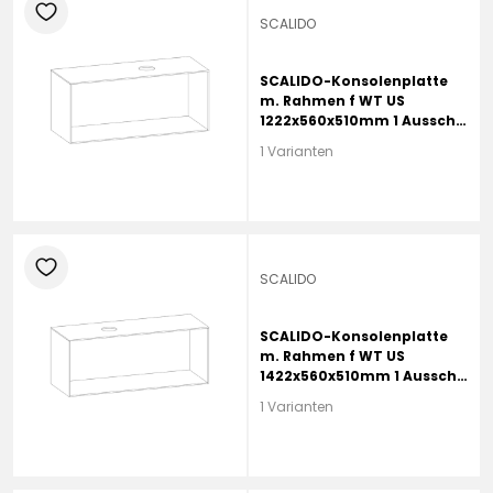
heart
SCALIDO
SCALIDO-Konsolenplatte
m. Rahmen f WT US
1222x560x510mm 1 Aussch
rechts Farbvar L
1 Varianten
heart
SCALIDO
SCALIDO-Konsolenplatte
m. Rahmen f WT US
1422x560x510mm 1 Ausschn
links Farbvar G
1 Varianten