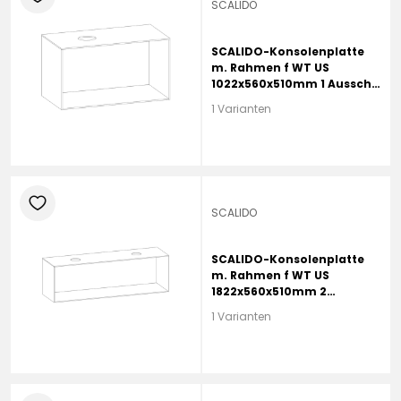
SCALIDO
SCALIDO-Konsolenplatte
m. Rahmen f WT US
1022x560x510mm 1 Ausschn
links Farbvar L
1 Varianten
heart
SCALIDO
SCALIDO-Konsolenplatte
m. Rahmen f WT US
1822x560x510mm 2
Ausschnitte Farbvar. L
1 Varianten