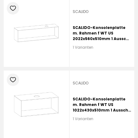
heart
SCALIDO
SCALIDO-Konsolenplatte
m. Rahmen f WT US
2022x560x510mm 1 Aussch
rechts Farbvar G
1 Varianten
heart
SCALIDO
SCALIDO-Konsolenplatte
m. Rahmen f WT US
1022x430x510mm 1 Aussch
mittig Farbvar G
1 Varianten