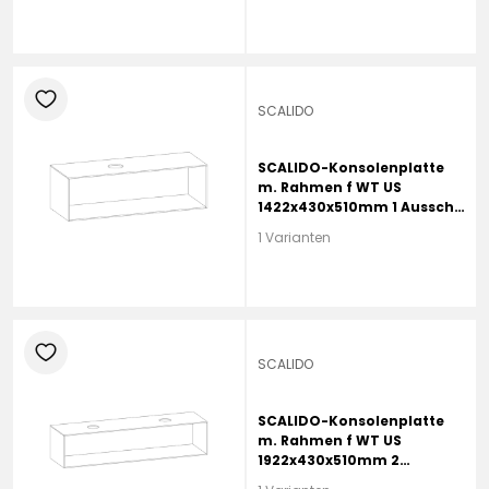
heart
SCALIDO
SCALIDO-Konsolenplatte
m. Rahmen f WT US
1422x430x510mm 1 Ausschn
links Farbvar L
1 Varianten
heart
SCALIDO
SCALIDO-Konsolenplatte
m. Rahmen f WT US
1922x430x510mm 2
Ausschnitte Farbvar. L