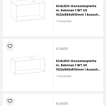
SCALIDO-Konsolenplatte
m. Rahmen f WT US
1022x560x510mm 1 Aussch
rechts Farbvar G
1 Varianten
heart
SCALIDO
SCALIDO-Konsolenplatte
m. Rahmen f WT US
1322x560x510mm 1 Aussch
rechts Farbvar G
1 Varianten
heart
SCALIDO