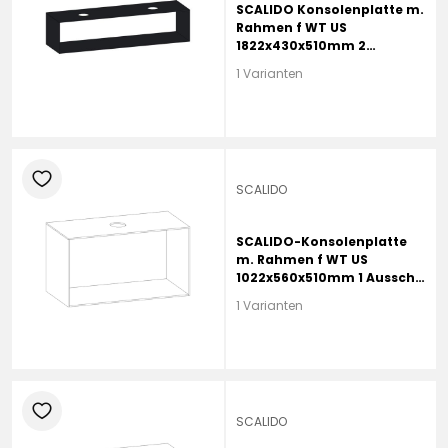
SCALIDO Konsolenplatte m.
Rahmen f WT US
1822x430x510mm 2
Ausschnitte Farbvar. V
1 Varianten
heart
SCALIDO
SCALIDO-Konsolenplatte
m. Rahmen f WT US
1022x560x510mm 1 Aussch
mittig Farbvar L
1 Varianten
heart
SCALIDO