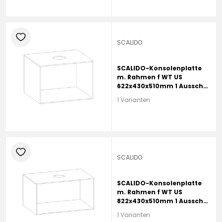
heart
SCALIDO
SCALIDO-Konsolenplatte
m. Rahmen f WT US
622x430x510mm 1 Ausschn
mittig Farbvar L
1 Varianten
heart
SCALIDO
SCALIDO-Konsolenplatte
m. Rahmen f WT US
822x430x510mm 1 Ausschn
mittig Farbvar G
1 Varianten