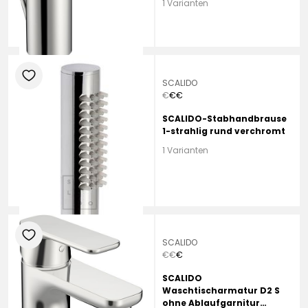
1 Varianten
heart
SCALIDO
€
€
€
SCALIDO-Stabhandbrause
1-strahlig rund verchromt
1 Varianten
heart
SCALIDO
€
€
€
SCALIDO
Waschtischarmatur D2 S
ohne Ablaufgarnitur