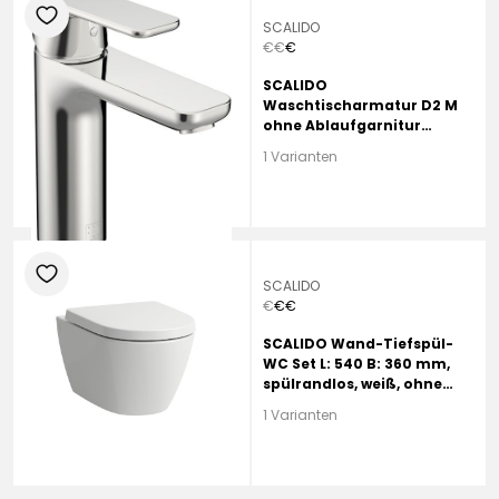
heart
SCALIDO
€
€
€
SCALIDO
Waschtischarmatur D2 M
ohne Ablaufgarnitur
verchromt
1 Varianten
heart
SCALIDO
€
€
€
SCALIDO Wand-Tiefspül-
WC Set L: 540 B: 360 mm,
spülrandlos, weiß, ohne
Beschichtung, WC-Sitz mit
1 Varianten
Absenkautomatik