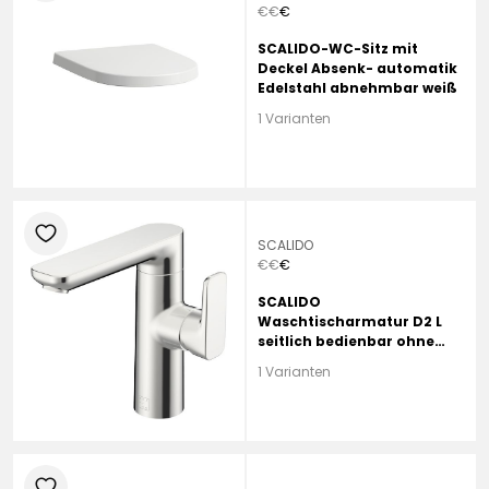
€
€
€
SCALIDO-WC-Sitz mit
Deckel Absenk- automatik
Edelstahl abnehmbar weiß
1 Varianten
heart
SCALIDO
€
€
€
SCALIDO
Waschtischarmatur D2 L
seitlich bedienbar ohne
Ablaufgarnitur verchromt
1 Varianten
heart