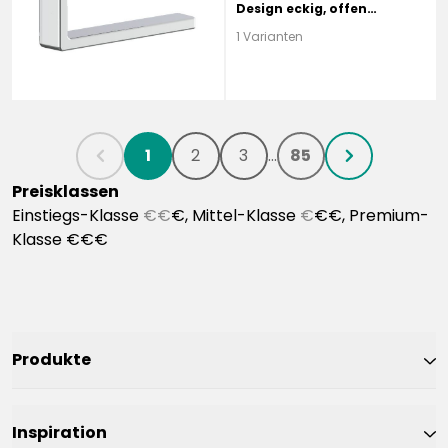
Design eckig, offen
verchromt
1 Varianten
1
2
3
...
85
chevronLeft
chevronRight
Preisklassen
Einstiegs-Klasse
€€
€, Mittel-Klasse
€
€€, Premium-
Klasse €€€
Produkte
Inspiration