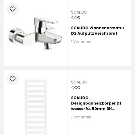
heart
SCALIDO
€
€
€
SCALIDO Wannenarmatur
D2 Aufputz verchromt
1 Varianten
heart
SCALIDO
€
€
€
SCALIDO-
Designbadheizkörper D1
wasserfü. 50mm BH
1750mm BL600 mm RAL
1 Varianten
9016 weiß