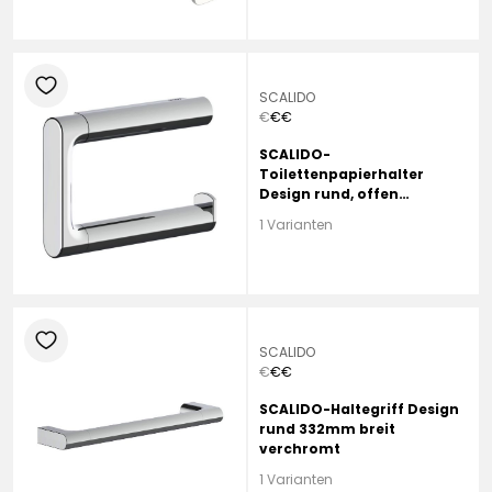
heart
SCALIDO
€
€
€
SCALIDO-
Toilettenpapierhalter
Design rund, offen
verchromt
1 Varianten
heart
SCALIDO
€
€
€
SCALIDO-Haltegriff Design
rund 332mm breit
verchromt
1 Varianten