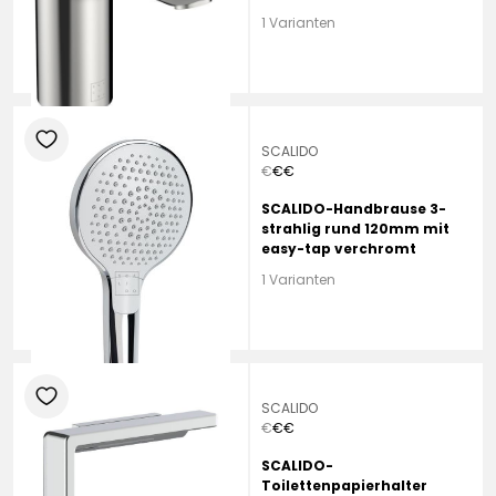
verchromt
1 Varianten
heart
SCALIDO
€
€
€
SCALIDO-Handbrause 3-
strahlig rund 120mm mit
easy-tap verchromt
1 Varianten
heart
SCALIDO
€
€
€
SCALIDO-
Toilettenpapierhalter