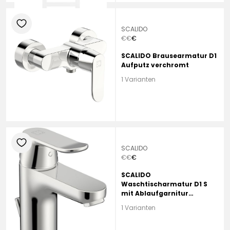
heart
SCALIDO
€
€
€
SCALIDO Brausearmatur D1
Aufputz verchromt
1 Varianten
heart
SCALIDO
€
€
€
SCALIDO
Waschtischarmatur D1 S
mit Ablaufgarnitur
verchromt
1 Varianten