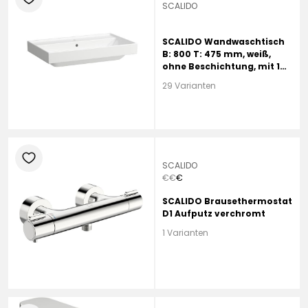
SCALIDO
SCALIDO Wandwaschtisch
B: 800 T: 475 mm, weiß,
ohne Beschichtung, mit 1
Hahnloch, mit Überlauf
29 Varianten
heart
SCALIDO
€
€
€
SCALIDO Brausethermostat
D1 Aufputz verchromt
1 Varianten