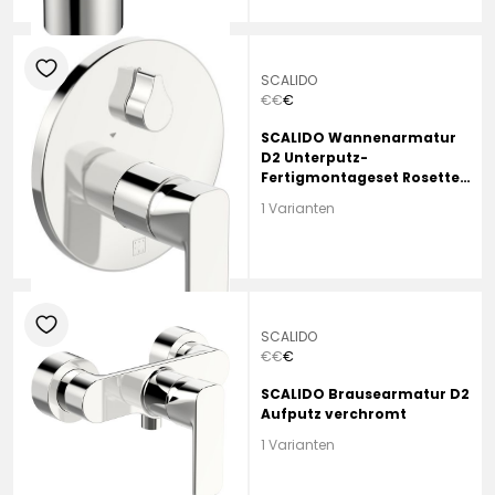
heart
SCALIDO
€
€
€
SCALIDO Wannenarmatur
D2 Unterputz-
Fertigmontageset Rosette
rund verchromt
1 Varianten
heart
SCALIDO
€
€
€
SCALIDO Brausearmatur D2
Aufputz verchromt
1 Varianten