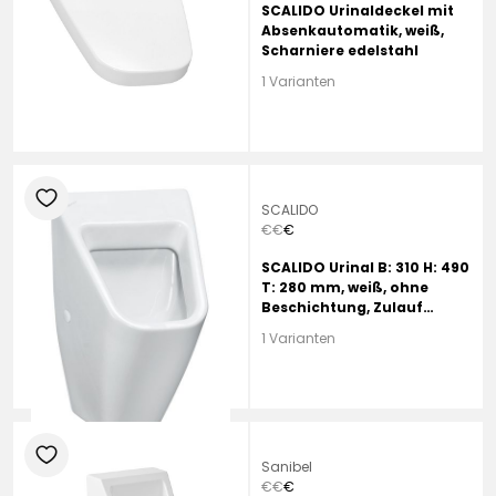
SCALIDO Urinaldeckel mit
Absenkautomatik, weiß,
Scharniere edelstahl
1 Varianten
heart
SCALIDO
€
€
€
SCALIDO Urinal B: 310 H: 490
T: 280 mm, weiß, ohne
Beschichtung, Zulauf
hinten, für Deckel
1 Varianten
heart
Sanibel
€
€
€