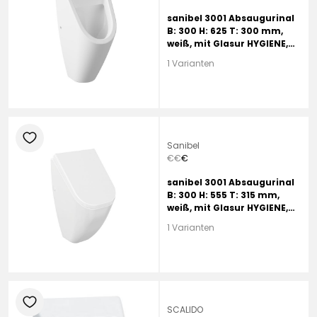
sanibel 3001 Absaugurinal
B: 300 H: 625 T: 300 mm,
weiß, mit Glasur HYGIENE,
Zulauf hinten
1 Varianten
heart
Sanibel
€
€
€
sanibel 3001 Absaugurinal
B: 300 H: 555 T: 315 mm,
weiß, mit Glasur HYGIENE,
Zulauf hinten, mit Deckel
1 Varianten
heart
SCALIDO