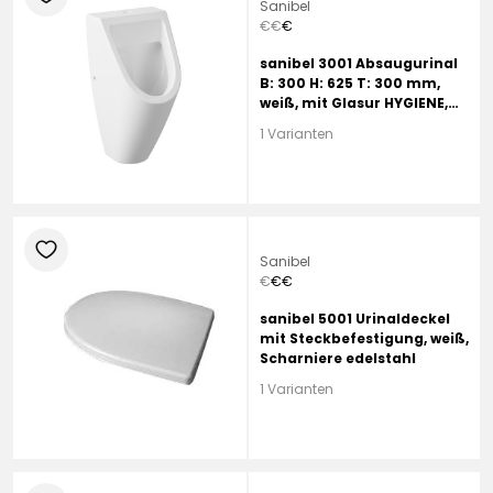
Sanibel
€
€
€
sanibel 3001 Absaugurinal
B: 300 H: 625 T: 300 mm,
weiß, mit Glasur HYGIENE,
Zulauf oben
1 Varianten
heart
Sanibel
€
€
€
sanibel 5001 Urinaldeckel
mit Steckbefestigung, weiß,
Scharniere edelstahl
1 Varianten