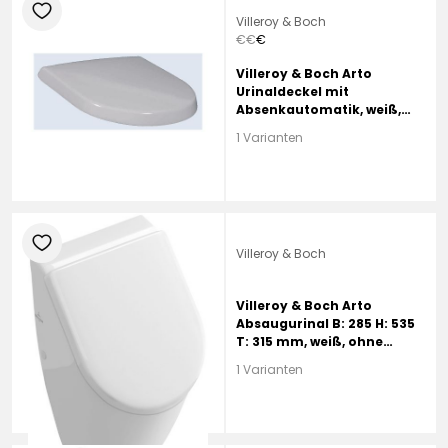
heart
Villeroy & Boch
€
€
€
Villeroy & Boch Arto
Urinaldeckel mit
Absenkautomatik, weiß,
Scharniere edelstahl
1 Varianten
heart
Villeroy & Boch
Villeroy & Boch Arto
Absaugurinal B: 285 H: 535
T: 315 mm, weiß, ohne
Beschichtung, Zulauf
1 Varianten
hinten, für Deckel