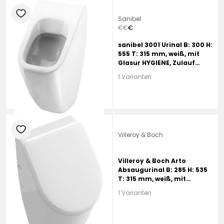
heart
Sanibel
€
€
€
sanibel 3001 Urinal B: 300 H:
555 T: 315 mm, weiß, mit
Glasur HYGIENE, Zulauf
hinten
1 Varianten
heart
Villeroy & Boch
Villeroy & Boch Arto
Absaugurinal B: 285 H: 535
T: 315 mm, weiß, mit
CeramicPlus, Zulauf hinten,
1 Varianten
für Deckel