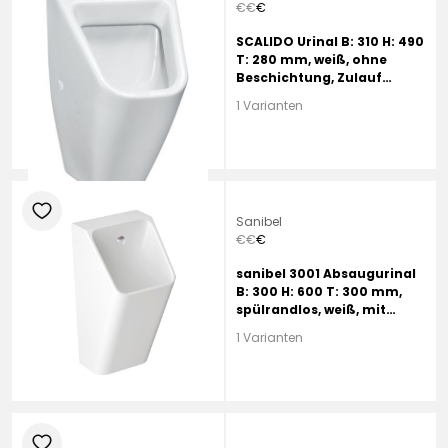
€
€
€
SCALIDO Urinal B: 310 H: 490
T: 280 mm, weiß, ohne
Beschichtung, Zulauf
hinten
1 Varianten
heart
Sanibel
€
€
€
sanibel 3001 Absaugurinal
B: 300 H: 600 T: 300 mm,
spülrandlos, weiß, mit
Glasur HYGIENE, Zulauf
1 Varianten
hinten
heart