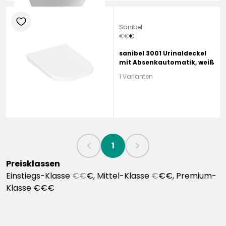
heart
Sanibel
€
€
€
sanibel 3001 Urinaldeckel
mit Absenkautomatik, weiß
1 Varianten
1
chevronLeft
chevronRight
Preisklassen
Einstiegs-Klasse
€€
€, Mittel-Klasse
€
€€, Premium-
Klasse €€€